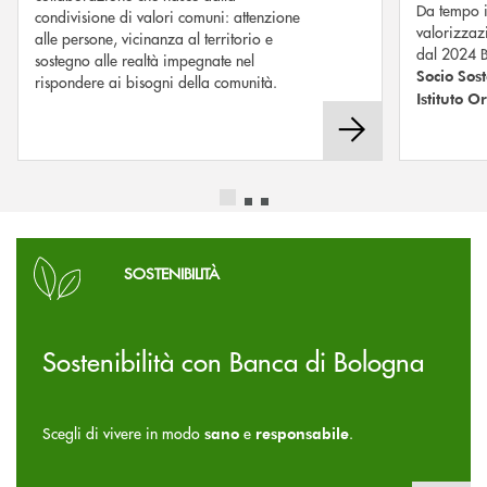
Da tempo i
condivisione di valori comuni: attenzione
valorizzazi
alle persone, vicinanza al territorio e
dal 2024 B
sostegno alle realtà impegnate nel
Socio Sos
rispondere ai bisogni della comunità.
Istituto O
Scopri di più
SOSTENIBILITÀ
Sostenibilità con Banca di Bologna
Scegli di vivere in modo
e
.
sano
responsabile