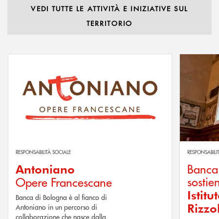
VEDI TUTTE LE ATTIVITÀ E INIZIATIVE SUL
TERRITORIO
Scopri di più Antoniano Opere Francescane
Scopri di più
RESPONSABILITÀ SOCIALE
RESPONSABILI
Banca
Antoniano
sostie
Opere Francescane
Istit
Banca di Bologna è al fianco di
Rizzol
Antoniano in un percorso di
collaborazione che nasce dalla