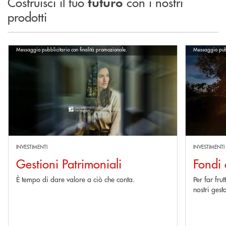
Costruisci il tuo
con i nostri
futuro
prodotti
Scopri di più Gestioni Patrimoniali
Scopri di più
Messaggio pubblicitario con finalità promozionale.
Messaggio pubb
INVESTIMENTI
INVESTIMENTI
Gestioni Patrimoniali
Fondi
È tempo di dare valore a ciò che conta.
Per far frut
nostri gest