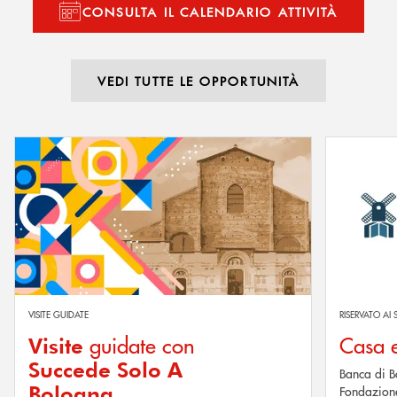
CONSULTA IL CALENDARIO ATTIVITÀ
VEDI TUTTE LE OPPORTUNITÀ
Scopri di più Visite guidate con Succede Solo A Bologna
Scopri di più
VISITE GUIDATE
RISERVATO AI 
guidate con
Casa e
Visite
Succede Solo A
Banca di B
Bologna
Fondazione